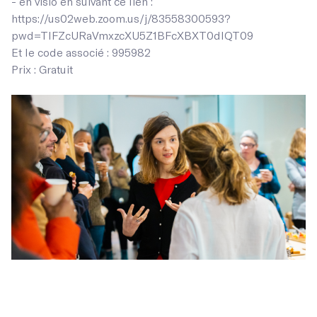
- en visio en suivant ce lien :
https://us02web.zoom.us/j/83558300593?
pwd=TlFZcURaVmxzcXU5Z1BFcXBXT0dlQT09
Et le code associé : 995982
Prix : Gratuit