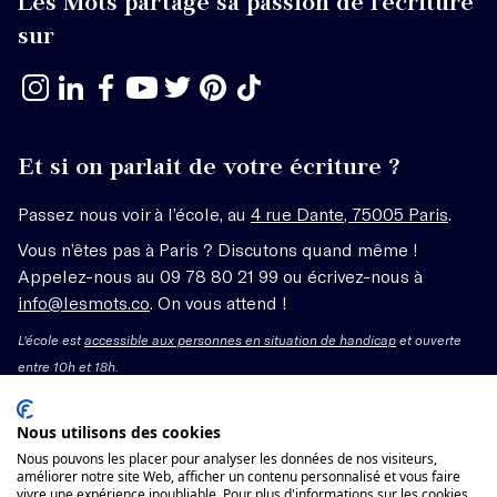
Les Mots partage sa passion de l’écriture
sur
Et si on parlait de votre écriture ?
Passez nous voir à l’école, au
4 rue Dante, 75005 Paris
.
Vous n’êtes pas à Paris ? Discutons quand même !
Appelez-nous au 09 78 80 21 99 ou écrivez-nous à
info@lesmots.co
. On vous attend !
L'école est
accessible aux personnes en situation de handicap
et ouverte
entre 10h et 18h.
Mentions légales – CGV
Nous utilisons des cookies
Nous pouvons les placer pour analyser les données de nos visiteurs,
Organisme de formation enregistré sous le numéro
améliorer notre site Web, afficher un contenu personnalisé et vous faire
vivre une expérience inoubliable. Pour plus d'informations sur les cookies