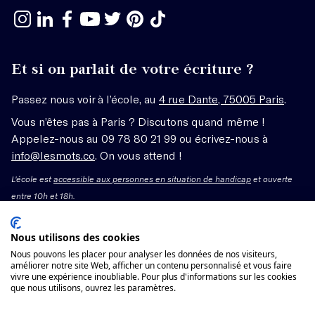
Et si on parlait de votre écriture ?
Passez nous voir à l’école, au
4 rue Dante, 75005 Paris
.
Vous n’êtes pas à Paris ? Discutons quand même !
Appelez-nous au 09 78 80 21 99 ou écrivez-nous à
info@lesmots.co
. On vous attend !
L'école est
accessible aux personnes en situation de handicap
et ouverte
entre 10h et 18h.
Mentions légales – CGV
Nous utilisons des cookies
Nous pouvons les placer pour analyser les données de nos visiteurs,
Organisme de formation enregistré sous le numéro
améliorer notre site Web, afficher un contenu personnalisé et vous faire
vivre une expérience inoubliable. Pour plus d'informations sur les cookies
11755662775 auprès du préfet de région Île-de-France.
que nous utilisons, ouvrez les paramètres.
Cet enregistrement ne vaut pas agrément.