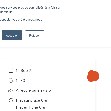
des services plus personnalisés, à la fois sur
e connecter
Je découvre les ateliers
dentialité.
e respecter vos préférences, nous
Accepter
Refuser
Entreprises
19 Sep 24
12:30
A l'école ou en visio
Prix sur place 0 €
Prix en ligne 0 €