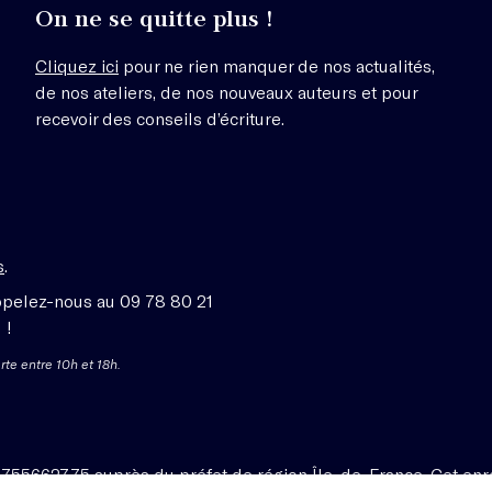
On ne se quitte plus !
Cliquez ici
pour ne rien manquer de nos actualités,
de nos ateliers, de nos nouveaux auteurs et pour
recevoir des conseils d’écriture.
s
.
ppelez-nous au 09 78 80 21
 !
rte entre 10h et 18h.
1755662775 auprès du préfet de région Île-de-France. Cet enr