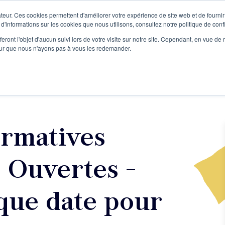
teur. Ces cookies permettent d'améliorer votre expérience de site web et de fournir 
Le podcast
L'infolettre
S
 d'informations sur les cookies que nous utilisons, consultez notre politique de confi
eront l'objet d'aucun suivi lors de votre visite sur notre site. Cependant, en vue d
pour que nous n'ayons pas à vous les redemander.
re projet d'écriture
Écrivains
L'école
Formations
ormatives
s Ouvertes -
que date pour