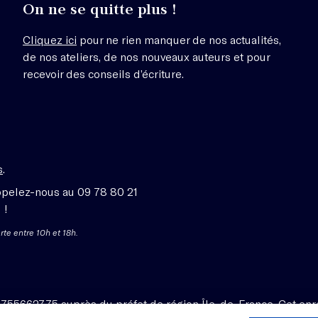
On ne se quitte plus !
Cliquez ici
pour ne rien manquer de nos actualités,
de nos ateliers, de nos nouveaux auteurs et pour
recevoir des conseils d’écriture.
s
.
ppelez-nous au 09 78 80 21
 !
rte entre 10h et 18h.
1755662775 auprès du préfet de région Île-de-France. Cet enr