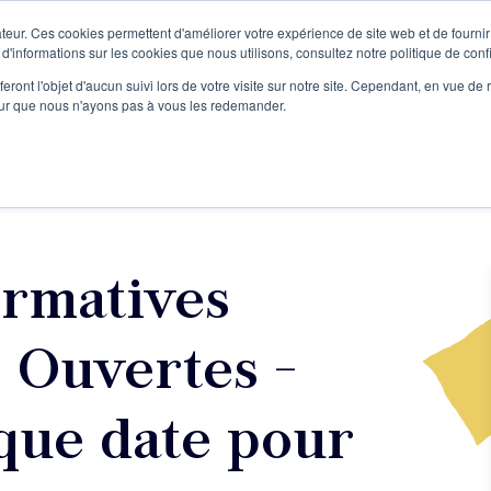
teur. Ces cookies permettent d'améliorer votre expérience de site web et de fournir 
Le podcast
L'infolettre
S
 d'informations sur les cookies que nous utilisons, consultez notre politique de confi
eront l'objet d'aucun suivi lors de votre visite sur notre site. Cependant, en vue d
pour que nous n'ayons pas à vous les redemander.
re projet d'écriture
Écrivains
L'école
Formations
ormatives
s Ouvertes -
que date pour