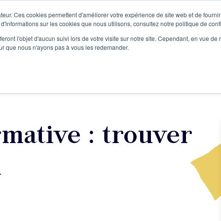
teur. Ces cookies permettent d'améliorer votre expérience de site web et de fournir 
Le podcast
L'infolettre
S
 d'informations sur les cookies que nous utilisons, consultez notre politique de confi
eront l'objet d'aucun suivi lors de votre visite sur notre site. Cependant, en vue d
pour que nous n'ayons pas à vous les redemander.
re projet d'écriture
Écrivains
L'école
Formations
mative : trouver
l