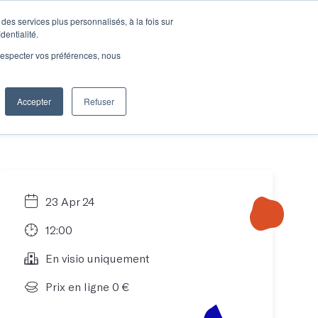
des services plus personnalisés, à la fois sur
e connecter
Je découvre les ateliers
dentialité.
e respecter vos préférences, nous
Accepter
Refuser
Entreprises
23 Apr 24
12:00
En visio uniquement
Prix en ligne 0 €