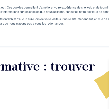
teur. Ces cookies permettent d'améliorer votre expérience de site web et de fournir 
Le podcast
L'infolettre
S
 d'informations sur les cookies que nous utilisons, consultez notre politique de confi
eront l'objet d'aucun suivi lors de votre visite sur notre site. Cependant, en vue d
pour que nous n'ayons pas à vous les redemander.
re projet d'écriture
Écrivains
L'école
Formations
mative : trouver
l