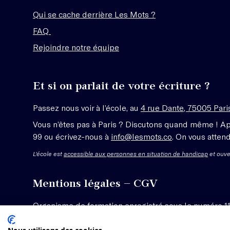
Qui se cache derrière Les Mots ?
FAQ
Rejoindre notre équipe
Et si on parlait de votre écriture ?
Passez nous voir à l’école, au
4 rue Dante, 75005 Pari
Vous n’êtes pas à Paris ? Discutons quand même ! A
99 ou écrivez-nous à
info@lesmots.co
. On vous attend
L'école est
accessible aux personnes en situation de handicap
et ouve
Mentions légales – CGV
Organisme de formation enregistré sous le numéro 1
Voir les conditions générales de vente