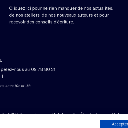
Cliquez ici
pour ne rien manquer de nos actualités,
de nos ateliers, de nos nouveaux auteurs et pour
recevoir des conseils d’écriture.
s
.
ppelez-nous au 09 78 80 21
 !
rte entre 10h et 18h.
1755662775 auprès du préfet de région Île-de-France. Cet enr
Accepter