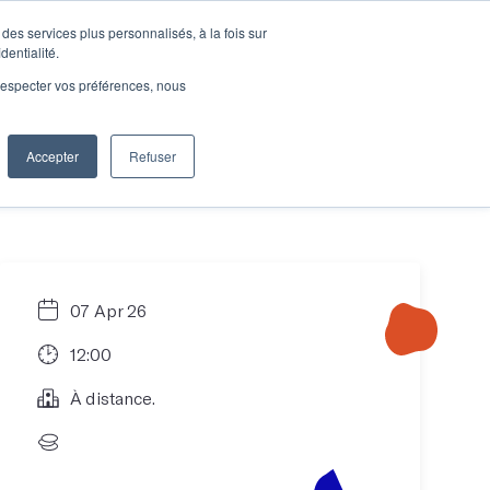
des services plus personnalisés, à la fois sur
e connecter
Je découvre les ateliers
dentialité.
e respecter vos préférences, nous
Accepter
Refuser
Entreprises
07 Apr 26
12:00
À distance.