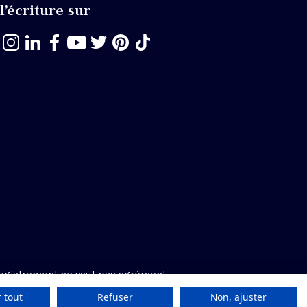
l’écriture sur
egistrement ne vaut pas agrément.
 tout
Refuser
Non, ajuster