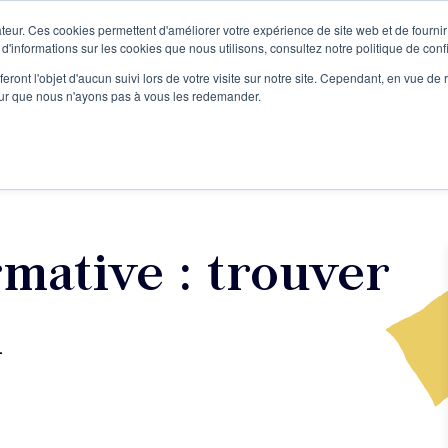
teur. Ces cookies permettent d'améliorer votre expérience de site web et de fournir 
Le podcast
L'infolettre
S
 d'informations sur les cookies que nous utilisons, consultez notre politique de confi
eront l'objet d'aucun suivi lors de votre visite sur notre site. Cependant, en vue d
pour que nous n'ayons pas à vous les redemander.
re projet d'écriture
Écrivains
L'école
Formations
mative : trouver
l