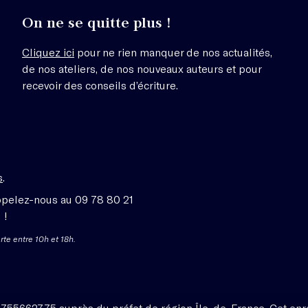
On ne se quitte plus !
Cliquez ici
pour ne rien manquer de nos actualités,
de nos ateliers, de nos nouveaux auteurs et pour
recevoir des conseils d’écriture.
s
.
ppelez-nous au 09 78 80 21
 !
rte entre 10h et 18h.
1755662775 auprès du préfet de région Île-de-France. Cet enr