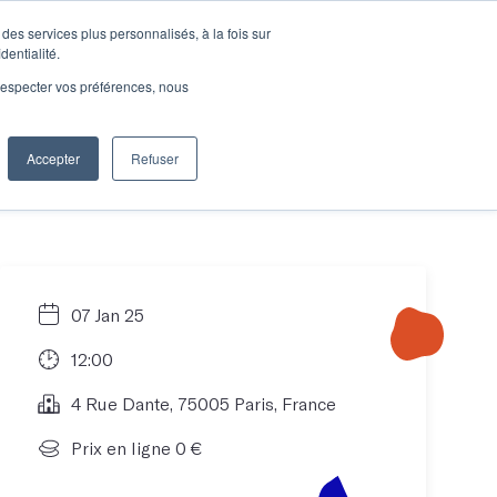
des services plus personnalisés, à la fois sur
e connecter
Je découvre les ateliers
dentialité.
e respecter vos préférences, nous
Accepter
Refuser
Entreprises
07 Jan 25
12:00
4 Rue Dante, 75005 Paris, France
Prix en ligne 0 €