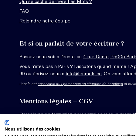
Qui se cache derrière Les Mots ?
FAQ
Rejoindre notre équipe
Et si on parlait de votre écriture ?
Passez nous voir à l’école, au
4 rue Dante, 75005 Pari
Vous n’êtes pas à Paris ? Discutons quand même ! A
99 ou écrivez-nous à
info@lesmots.co
. On vous attend
L'école est
accessible aux personnes en situation de handicap
et ouve
Mentions légales – CGV
Organisme de formation enregistré sous le numéro 1
Voir les conditions générales de vente
Nous utilisons des cookies