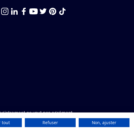
egistrement ne vaut pas agrément.
 tout
Refuser
Non, ajuster