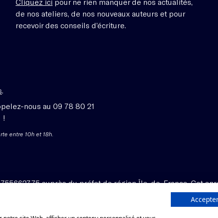
Cliquez ici
pour ne rien manquer de nos actualités,
de nos ateliers, de nos nouveaux auteurs et pour
recevoir des conseils d’écriture.
s
.
ppelez-nous au 09 78 80 21
 !
rte entre 10h et 18h.
1755662775 auprès du préfet de région Île-de-France. Cet enr
Accepter