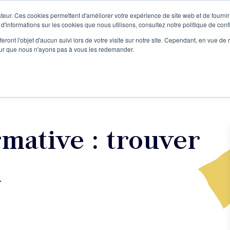
teur. Ces cookies permettent d'améliorer votre expérience de site web et de fournir 
Le podcast
L'infolettre
S
 d'informations sur les cookies que nous utilisons, consultez notre politique de confi
eront l'objet d'aucun suivi lors de votre visite sur notre site. Cependant, en vue d
pour que nous n'ayons pas à vous les redemander.
re projet d'écriture
Écrivains
L'école
Formations
mative : trouver
l