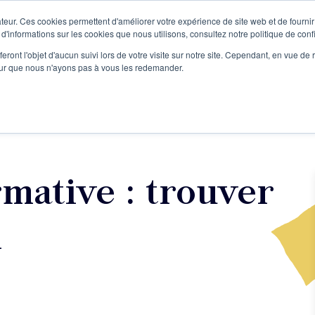
teur. Ces cookies permettent d'améliorer votre expérience de site web et de fournir 
Le podcast
L'infolettre
S
 d'informations sur les cookies que nous utilisons, consultez notre politique de confi
eront l'objet d'aucun suivi lors de votre visite sur notre site. Cependant, en vue d
pour que nous n'ayons pas à vous les redemander.
re projet d'écriture
Écrivains
L'école
Formations
mative : trouver
l