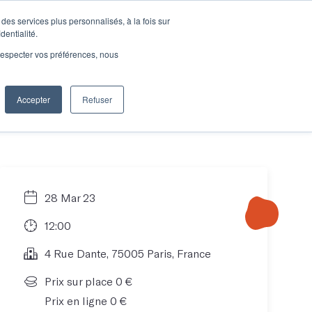
des services plus personnalisés, à la fois sur
e connecter
Je découvre les ateliers
dentialité.
e respecter vos préférences, nous
Accepter
Refuser
Entreprises
28 Mar 23
12:00
4 Rue Dante, 75005 Paris, France
Prix sur place 0 €
Prix en ligne 0 €