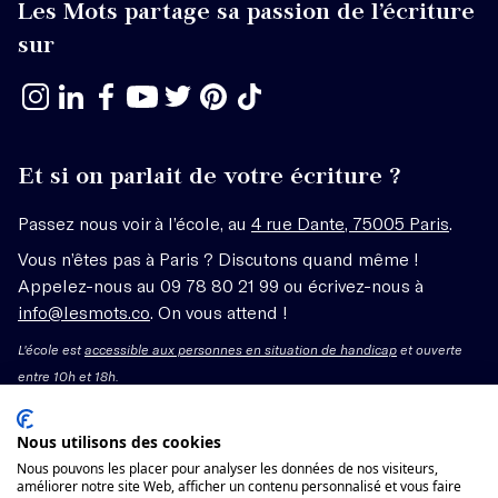
Les Mots partage sa passion de l’écriture
sur
Et si on parlait de votre écriture ?
Passez nous voir à l’école, au
4 rue Dante, 75005 Paris
.
Vous n’êtes pas à Paris ? Discutons quand même !
Appelez-nous au 09 78 80 21 99 ou écrivez-nous à
info@lesmots.co
. On vous attend !
L'école est
accessible aux personnes en situation de handicap
et ouverte
entre 10h et 18h.
Mentions légales – CGV
Nous utilisons des cookies
Nous pouvons les placer pour analyser les données de nos visiteurs,
Organisme de formation enregistré sous le numéro
améliorer notre site Web, afficher un contenu personnalisé et vous faire