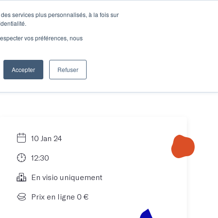
des services plus personnalisés, à la fois sur
e connecter
Je découvre les ateliers
dentialité.
e respecter vos préférences, nous
Accepter
Refuser
Entreprises
10 Jan 24
12:30
En visio uniquement
Prix en ligne 0 €