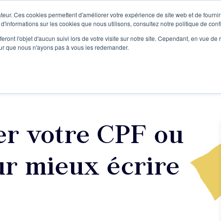
teur. Ces cookies permettent d'améliorer votre expérience de site web et de fournir 
Le podcast
L'infolettre
S
 d'informations sur les cookies que nous utilisons, consultez notre politique de confi
eront l'objet d'aucun suivi lors de votre visite sur notre site. Cependant, en vue d
pour que nous n'ayons pas à vous les redemander.
re projet d'écriture
Écrivains
L'école
Formations
er votre CPF ou
r mieux écrire