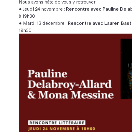
Nous avons hâte de vous y retrouver !
● Jeudi 24 novembre :
Rencontre avec Pauline Dela
à 19h30
● Mardi 13 décembre :
Rencontre avec Lauren Basti
19h30