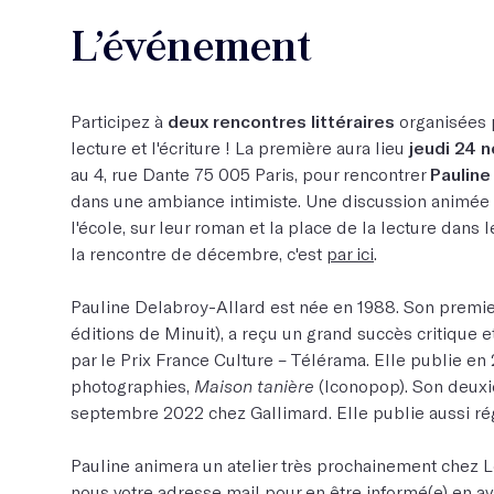
L’événement
Participez à
deux rencontres littéraires
organisées 
lecture et l'écriture ! La première aura lieu
jeudi 24 
au 4, rue Dante 75 005 Paris, pour rencontrer
Pauline
dans une ambiance intimiste. Une discussion animée
l'école, sur leur roman et la place de la lecture dans l
la rencontre de décembre, c'est
par ici
.
Pauline Delabroy-Allard est née en 1988. Son premi
éditions de Minuit), a reçu un grand succès critique 
par le Prix France Culture – Télérama. Elle publie e
photographies,
Maison tanière
(Iconopop). Son deux
septembre 2022 chez Gallimard. Elle publie aussi ré
Pauline animera un atelier très prochainement chez L
nous votre adresse mail
pour en être informé(e) en av