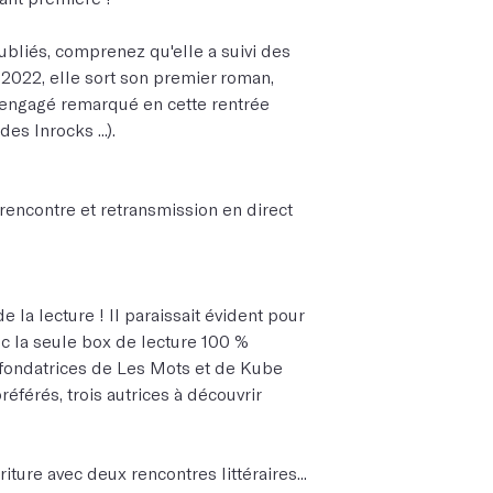
bliés, comprenez qu'elle a suivi des
n 2022, elle sort son premier roman,
t engagé remarqué en cette rentrée
es Inrocks ...).
 rencontre et retransmission en direct
de la lecture ! Il paraissait évident pour
c la seule box de lecture 100 %
-fondatrices de Les Mots et de Kube
préférés
,
trois autrices à découvrir
iture avec deux rencontres littéraires...