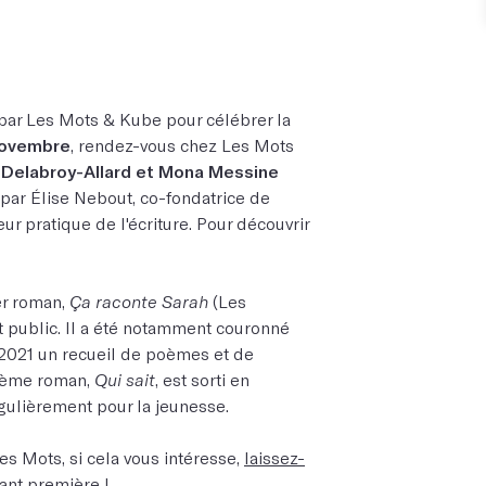
par Les Mots & Kube pour célébrer la
novembre
, rendez-vous chez Les Mots
 Delabroy-Allard et Mona Messine
 par
Élise Nebout, co-fondatrice de
eur pratique de l'écriture. Pour découvrir
er roman,
Ça raconte Sarah
(Les
et public. Il a été notamment couronné
n 2021 un recueil de poèmes et de
ième roman,
Qui sait
, est sorti en
gulièrement pour la jeunesse.
es Mots, si cela vous intéresse,
laissez-
ant première !