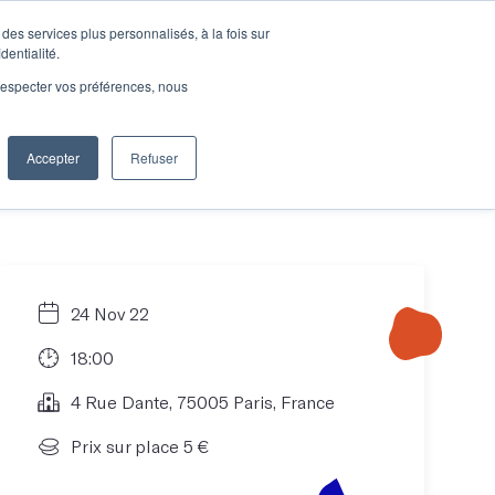
des services plus personnalisés, à la fois sur
e connecter
Je découvre les ateliers
dentialité.
e respecter vos préférences, nous
Accepter
Refuser
Entreprises
24 Nov 22
18:00
4 Rue Dante, 75005 Paris, France
Prix sur place 5 €