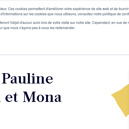
teur. Ces cookies permettent d'améliorer votre expérience de site web et de fournir 
Le podcast
L'infolettre
S
 d'informations sur les cookies que nous utilisons, consultez notre politique de confi
eront l'objet d'aucun suivi lors de votre visite sur notre site. Cependant, en vue d
pour que nous n'ayons pas à vous les redemander.
re projet d'écriture
Écrivains
L'école
Formations
 Pauline
d et Mona