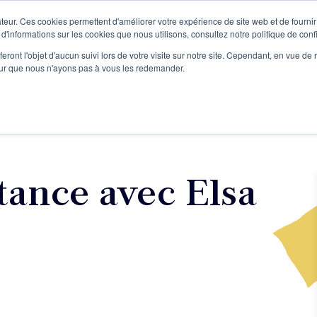
teur. Ces cookies permettent d'améliorer votre expérience de site web et de fournir 
Le podcast
L'infolettre
S
 d'informations sur les cookies que nous utilisons, consultez notre politique de confi
eront l'objet d'aucun suivi lors de votre visite sur notre site. Cependant, en vue d
pour que nous n'ayons pas à vous les redemander.
re projet d'écriture
Écrivains
L'école
Formations
tance avec Elsa