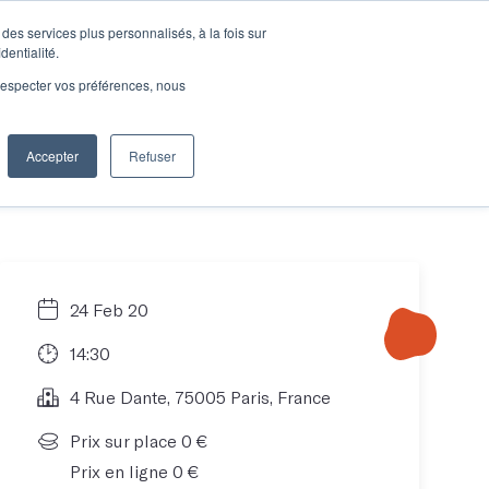
des services plus personnalisés, à la fois sur
e connecter
Je découvre les ateliers
dentialité.
e respecter vos préférences, nous
Accepter
Refuser
Entreprises
24 Feb 20
14:30
4 Rue Dante, 75005 Paris, France
Prix sur place 0 €
Prix en ligne 0 €