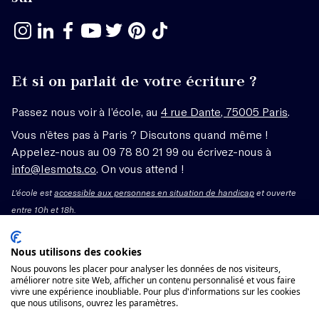
Et si on parlait de votre écriture ?
Passez nous voir à l’école, au
4 rue Dante, 75005 Paris
.
Vous n’êtes pas à Paris ? Discutons quand même !
Appelez-nous au 09 78 80 21 99 ou écrivez-nous à
info@lesmots.co
. On vous attend !
L'école est
accessible aux personnes en situation de handicap
et ouverte
entre 10h et 18h.
Mentions légales – CGV
Nous utilisons des cookies
Nous pouvons les placer pour analyser les données de nos visiteurs,
Organisme de formation enregistré sous le numéro
améliorer notre site Web, afficher un contenu personnalisé et vous faire
vivre une expérience inoubliable. Pour plus d'informations sur les cookies
11755662775 auprès du préfet de région Île-de-France.
que nous utilisons, ouvrez les paramètres.
Cet enregistrement ne vaut pas agrément.