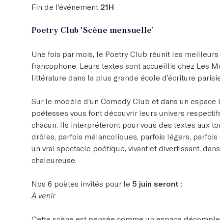
Fin de l'événement
21H
Poetry Club 'Scène mensuelle'
Une fois par mois, le Poetry Club réunit les meilleurs
francophone. Leurs textes sont accueillis chez Les Mo
littérature dans la plus grande école d’écriture parisi
Sur le modèle d'un Comedy Club et dans un espace in
poétesses vous font découvrir leurs univers respecti
chacun. Ils interpréteront pour vous des textes aux ton
drôles, parfois mélancoliques, parfois légers, parfois
un vrai spectacle poétique, vivant et divertissant, d
chaleureuse.
Nos 6 poètes invités pour le
5 juin seront
:
À venir
Cette scène est pensée comme un espace décomplex