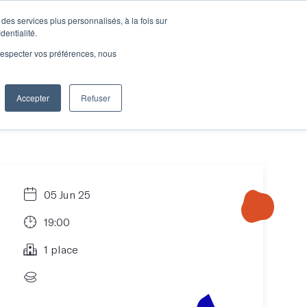
des services plus personnalisés, à la fois sur
e connecter
Je découvre les ateliers
dentialité.
e respecter vos préférences, nous
Accepter
Refuser
Entreprises
05 Jun 25
19:00
1 place