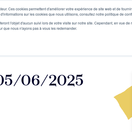
teur. Ces cookies permettent d'améliorer votre expérience de site web et de fournir 
Le podcast
L'infolettre
S
 d'informations sur les cookies que nous utilisons, consultez notre politique de confi
eront l'objet d'aucun suivi lors de votre visite sur notre site. Cependant, en vue d
pour que nous n'ayons pas à vous les redemander.
re projet d'écriture
Écrivains
L'école
Formations
 05/06/2025