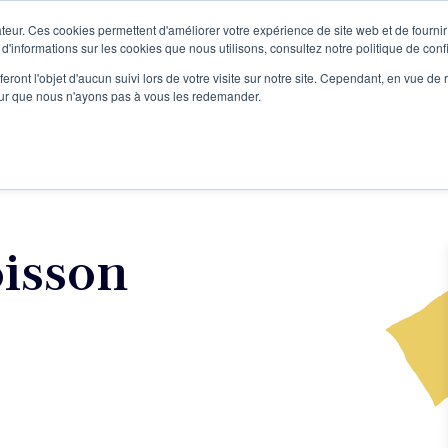
teur. Ces cookies permettent d'améliorer votre expérience de site web et de fournir 
Le podcast
L'infolettre
S
 d'informations sur les cookies que nous utilisons, consultez notre politique de confi
eront l'objet d'aucun suivi lors de votre visite sur notre site. Cependant, en vue d
pour que nous n'ayons pas à vous les redemander.
re projet d'écriture
Écrivains
L'école
Formations
oisson