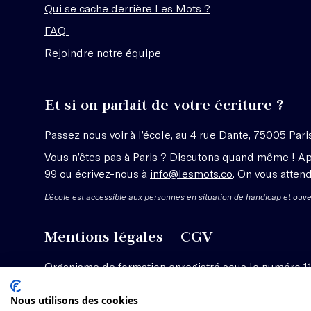
Qui se cache derrière Les Mots ?
FAQ
Rejoindre notre équipe
Et si on parlait de votre écriture ?
Passez nous voir à l’école, au
4 rue Dante, 75005 Pari
Vous n’êtes pas à Paris ? Discutons quand même ! A
99 ou écrivez-nous à
info@lesmots.co
. On vous attend
L'école est
accessible aux personnes en situation de handicap
et ouve
Mentions légales – CGV
Organisme de formation enregistré sous le numéro 1
Voir les conditions générales de vente
Nous utilisons des cookies