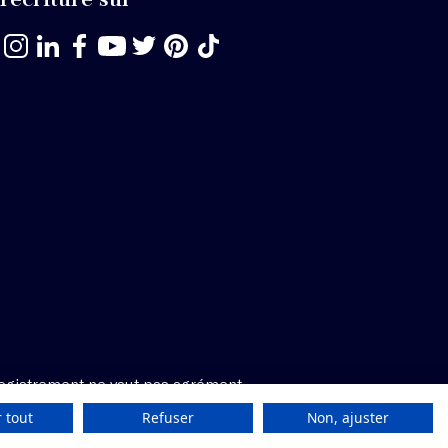
egistrement ne vaut pas agrément.
 tout
Refuser
Non, ajuster