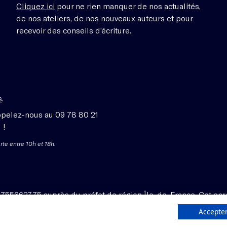
Cliquez ici
pour ne rien manquer de nos actualités,
de nos ateliers, de nos nouveaux auteurs et pour
recevoir des conseils d’écriture.
s
.
ppelez-nous au 09 78 80 21
 !
rte entre 10h et 18h.
1755662775 auprès du préfet de région Île-de-France. Cet enr
Accepter