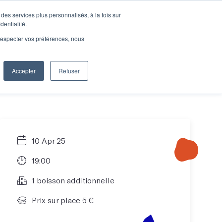
des services plus personnalisés, à la fois sur
e connecter
Je découvre les ateliers
dentialité.
e respecter vos préférences, nous
Accepter
Refuser
Entreprises
10 Apr 25
19:00
1 boisson additionnelle
Prix sur place 5 €