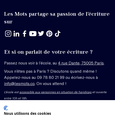
Les Mots partage sa passion de l’écriture
sur
Et si on parlait de votre écriture ?
Passez nous voir à l’école, au
4 rue Dante, 75005 Paris
.
Vous n’êtes pas à Paris ? Discutons quand même !
Appelez-nous au 09 78 80 21 99 ou écrivez-nous à
info@lesmots.co
. On vous attend !
L'école est
accessible aux personnes en situation de handicap
et ouverte
entre 10h et 18h.
Mentions légales – CGV
Nous utilisons des cookies