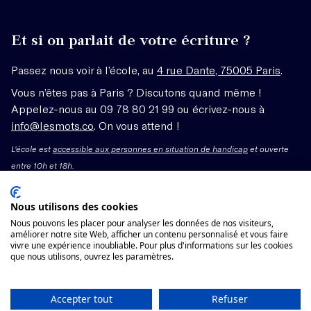
Et si on parlait de votre écriture ?
Passez nous voir à l’école, au
4 rue Dante, 75005 Paris
.
Vous n’êtes pas à Paris ? Discutons quand même !
Appelez-nous au 09 78 80 21 99 ou écrivez-nous à
info@lesmots.co
. On vous attend !
L'école est
accessible aux personnes en situation de handicap
et ouverte
entre 10h et 18h.
Mentions légales – CGV
Nous utilisons des cookies
Nous pouvons les placer pour analyser les données de nos visiteurs,
Organisme de formation enregistré sous le numéro
améliorer notre site Web, afficher un contenu personnalisé et vous faire
vivre une expérience inoubliable. Pour plus d'informations sur les cookies
11755662775 auprès du préfet de région Île-de-France.
que nous utilisons, ouvrez les paramètres.
Cet enregistrement ne vaut pas agrément.
Voir les conditions générales de vente
Accepter tout
Refuser