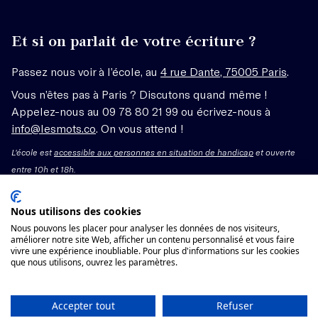
Et si on parlait de votre écriture ?
Passez nous voir à l’école, au
4 rue Dante, 75005 Paris
.
Vous n’êtes pas à Paris ? Discutons quand même !
Appelez-nous au 09 78 80 21 99 ou écrivez-nous à
info@lesmots.co
. On vous attend !
L'école est
accessible aux personnes en situation de handicap
et ouverte
entre 10h et 18h.
Mentions légales – CGV
Nous utilisons des cookies
Nous pouvons les placer pour analyser les données de nos visiteurs,
Organisme de formation enregistré sous le numéro
améliorer notre site Web, afficher un contenu personnalisé et vous faire
vivre une expérience inoubliable. Pour plus d'informations sur les cookies
11755662775 auprès du préfet de région Île-de-France.
que nous utilisons, ouvrez les paramètres.
Cet enregistrement ne vaut pas agrément.
Voir les conditions générales de vente
Accepter tout
Refuser