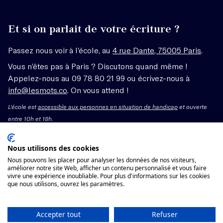
Et si on parlait de votre écriture ?
Passez nous voir à l’école, au
4 rue Dante, 75005 Paris
.
Vous n’êtes pas à Paris ? Discutons quand même !
Appelez-nous au 09 78 80 21 99 ou écrivez-nous à
info@lesmots.co
. On vous attend !
L'école est
accessible aux personnes en situation de handicap
et ouverte
entre 10h et 18h.
Mentions légales – CGV
Nous utilisons des cookies
Nous pouvons les placer pour analyser les données de nos visiteurs,
Organisme de formation enregistré sous le numéro
améliorer notre site Web, afficher un contenu personnalisé et vous faire
vivre une expérience inoubliable. Pour plus d'informations sur les cookies
11755662775 auprès du préfet de région Île-de-France.
que nous utilisons, ouvrez les paramètres.
Cet enregistrement ne vaut pas agrément.
Voir les conditions générales de vente
Accepter tout
Refuser