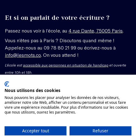
Et si on parlait de votre écriture ?
Passez nous voir à l’école, au
4 rue Dante, 75005 Paris
.
Vous n’êtes pas à Paris ? Discutons quand même !
Appelez-nous au 09 78 80 21 99 ou écrivez-nous à
info@lesmots.co
. On vous attend !
L'école est
accessible aux personnes en situation de handicap
et ouverte
entre 10h et 18h.
Mentions légales – CGV
Nous utilisons des cookies
Nous pouvons les placer pour analyser les données de nos visiteurs,
Organisme de formation enregistré sous le numéro
améliorer notre site Web, afficher un contenu personnalisé et vous faire
vivre une expérience inoubliable. Pour plus d'informations sur les cookies
11755662775 auprès du préfet de région Île-de-France.
que nous utilisons, ouvrez les paramètres.
Cet enregistrement ne vaut pas agrément.
Voir les conditions générales de vente
Accepter tout
Refuser