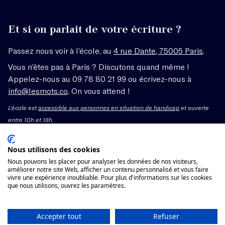
Et si on parlait de votre écriture ?
Passez nous voir à l’école, au
4 rue Dante, 75005 Paris
.
Vous n’êtes pas à Paris ? Discutons quand même !
Appelez-nous au 09 78 80 21 99 ou écrivez-nous à
info@lesmots.co
. On vous attend !
L'école est
accessible aux personnes en situation de handicap
et ouverte
entre 10h et 18h.
Mentions légales – CGV
Nous utilisons des cookies
Nous pouvons les placer pour analyser les données de nos visiteurs,
Organisme de formation enregistré sous le numéro
améliorer notre site Web, afficher un contenu personnalisé et vous faire
vivre une expérience inoubliable. Pour plus d'informations sur les cookies
11755662775 auprès du préfet de région Île-de-France.
que nous utilisons, ouvrez les paramètres.
Cet enregistrement ne vaut pas agrément.
Voir les conditions générales de vente
Accepter tout
Refuser