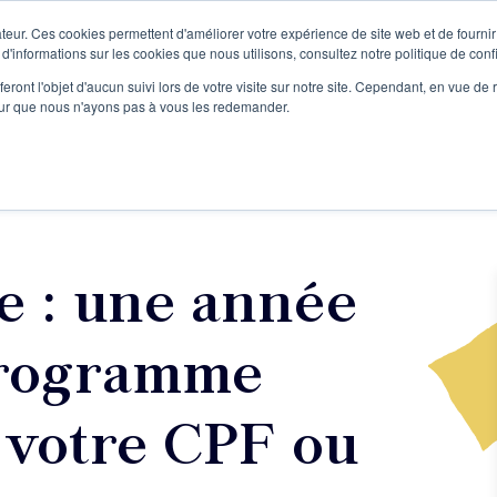
teur. Ces cookies permettent d'améliorer votre expérience de site web et de fournir 
Le podcast
L'infolettre
S
 d'informations sur les cookies que nous utilisons, consultez notre politique de confi
eront l'objet d'aucun suivi lors de votre visite sur notre site. Cependant, en vue d
pour que nous n'ayons pas à vous les redemander.
re projet d'écriture
Écrivains
L'école
Formations
re : une année
(programme
 votre CPF ou