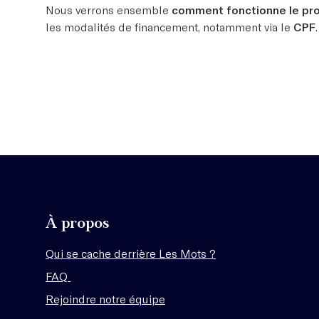
Nous verrons ensemble
comment fonctionne le p
les modalités de financement, notamment via le
CPF
.
À propos
Qui se cache derrière Les Mots ?
FAQ
Rejoindre notre équipe