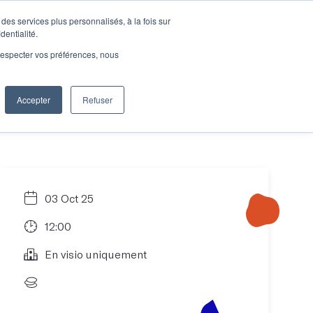
des services plus personnalisés, à la fois sur
e connecter
Je découvre les ateliers
dentialité.
e respecter vos préférences, nous
Accepter
Refuser
Entreprises
03 Oct 25
12:00
En visio uniquement