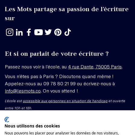
Les Mots partage sa passion de l’écriture
sur
Et si on parlait de votre écriture ?
Passez nous voir à l’école, au
4 rue Dante, 75005 Paris
.
Vous n’êtes pas à Paris ? Discutons quand même !
Appelez-nous au 09 78 80 21 99 ou écrivez-nous à
info@lesmots.co
. On vous attend !
L'école est
accessible aux personnes en situation de handicap
et ouverte
entre 10h et 18h.
Mentions légales – CGV
Nous utilisons des cookies
Nous pouvons les placer pour analyser les données de nos visiteurs,