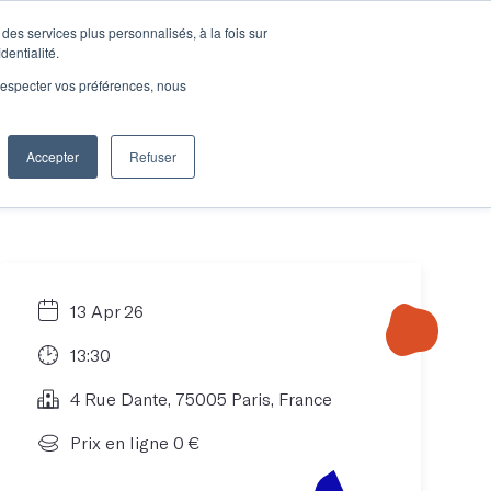
des services plus personnalisés, à la fois sur
e connecter
Je découvre les ateliers
dentialité.
e respecter vos préférences, nous
Accepter
Refuser
Entreprises
13 Apr 26
13:30
4 Rue Dante, 75005 Paris, France
Prix en ligne 0 €