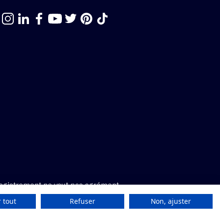
egistrement ne vaut pas agrément.
 tout
Refuser
Non, ajuster