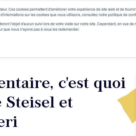
teur. Ces cookies permettent d'améliorer votre expérience de site web et de fournir 
Le podcast
L'infolettre
S
 d'informations sur les cookies que nous utilisons, consultez notre politique de confi
eront l'objet d'aucun suivi lors de votre visite sur notre site. Cependant, en vue d
pour que nous n'ayons pas à vous les redemander.
re projet d'écriture
Écrivains
L'école
Formations
ntaire, c'est quoi
 Steisel et
eri