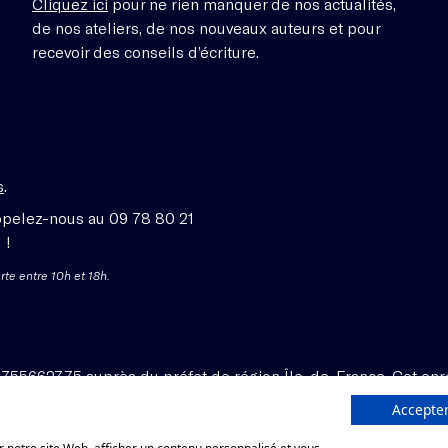
Cliquez ici
pour ne rien manquer de nos actualités,
de nos ateliers, de nos nouveaux auteurs et pour
recevoir des conseils d’écriture.
s
.
ppelez-nous au 09 78 80 21
 !
rte entre 10h et 18h.
1755662775 auprès du préfet de région Île-de-France. Cet enr
Accepter