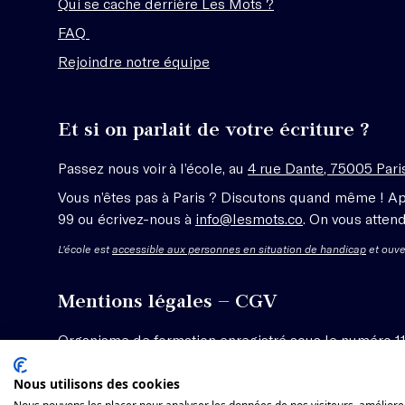
Qui se cache derrière Les Mots ?
FAQ
Rejoindre notre équipe
Et si on parlait de votre écriture ?
Passez nous voir à l’école, au
4 rue Dante, 75005 Pari
Vous n’êtes pas à Paris ? Discutons quand même ! A
99 ou écrivez-nous à
info@lesmots.co
. On vous attend
L'école est
accessible aux personnes en situation de handicap
et ouve
Mentions légales – CGV
Organisme de formation enregistré sous le numéro 1
Voir les conditions générales de vente
Nous utilisons des cookies