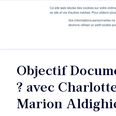
Ce site web stocke des cookies sur votre ordina
Je participe à une session d’information
ce site et via d'autres médias. Pour obtenir plus
Vos informations personnelles ne f
devrons utiliser un petit cookie 
Ateliers
Vot
Objectif Docume
? avec Charlotte
Marion Aldighi