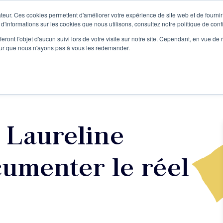
teur. Ces cookies permettent d'améliorer votre expérience de site web et de fournir 
Le podcast
L'infolettre
S
 d'informations sur les cookies que nous utilisons, consultez notre politique de confi
eront l'objet d'aucun suivi lors de votre visite sur notre site. Cependant, en vue d
pour que nous n'ayons pas à vous les redemander.
re projet d'écriture
Écrivains
L'école
Formations
 Laureline
umenter le réel