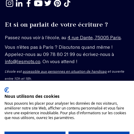
Et si on parlait de votre écriture ?
Passez nous voir à l’école, au
4 rue Dante, 75005 Paris
.
Vous n’êtes pas à Paris ? Discutons quand même !
Appelez-nous au 09 78 80 21 99 ou écrivez-nous à
info@lesmots.co
. On vous attend !
L'école est
accessible aux personnes en situation de handicap
et ouverte
entre 10h et 18h.
Mentions légales – CGV
Nous utilisons des cookies
Nous pouvons les placer pour analyser les données de nos visiteurs,
Organisme de formation enregistré sous le numéro
améliorer notre site Web, afficher un contenu personnalisé et vous faire
vivre une expérience inoubliable. Pour plus d'informations sur les cookies
11755662775 auprès du préfet de région Île-de-France.
que nous utilisons, ouvrez les paramètres.
Cet enregistrement ne vaut pas agrément.
Voir les conditions générales de vente