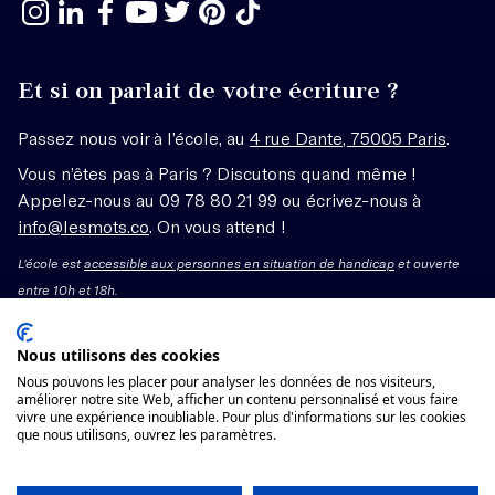
Et si on parlait de votre écriture ?
Passez nous voir à l’école, au
4 rue Dante, 75005 Paris
.
Vous n’êtes pas à Paris ? Discutons quand même !
Appelez-nous au 09 78 80 21 99 ou écrivez-nous à
info@lesmots.co
. On vous attend !
L'école est
accessible aux personnes en situation de handicap
et ouverte
entre 10h et 18h.
Mentions légales – CGV
Nous utilisons des cookies
Nous pouvons les placer pour analyser les données de nos visiteurs,
Organisme de formation enregistré sous le numéro
améliorer notre site Web, afficher un contenu personnalisé et vous faire
vivre une expérience inoubliable. Pour plus d'informations sur les cookies
11755662775 auprès du préfet de région Île-de-France.
que nous utilisons, ouvrez les paramètres.
Cet enregistrement ne vaut pas agrément.
Voir les conditions générales de vente