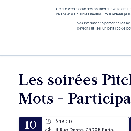
Ce site web stocke des cookies sur votre ordina
Je participe à une session d’information
ce site et via d'autres médias. Pour obtenir plus
Vos informations personnelles ne f
devrons utiliser un petit cookie 
Ateliers
Vot
Les soirées Pitc
Mots - Participa
10
À
18:00
4 Rue Dante, 75005 Paris,