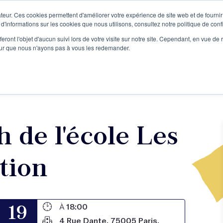
teur. Ces cookies permettent d'améliorer votre expérience de site web et de fournir 
Le podcast
L'infolettre
S
 d'informations sur les cookies que nous utilisons, consultez notre politique de confi
eront l'objet d'aucun suivi lors de votre visite sur notre site. Cependant, en vue d
pour que nous n'ayons pas à vous les redemander.
re projet d'écriture
Écrivains
L'école
Formations
h de l'école Les
tion
19
À
18:00
4 Rue Dante, 75005 Paris,