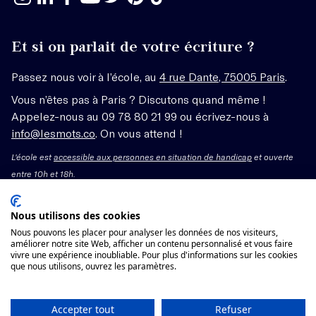
Et si on parlait de votre écriture ?
Passez nous voir à l’école, au
4 rue Dante, 75005 Paris
.
Vous n’êtes pas à Paris ? Discutons quand même !
Appelez-nous au 09 78 80 21 99 ou écrivez-nous à
info@lesmots.co
. On vous attend !
L'école est
accessible aux personnes en situation de handicap
et ouverte
entre 10h et 18h.
Mentions légales – CGV
Nous utilisons des cookies
Nous pouvons les placer pour analyser les données de nos visiteurs,
Organisme de formation enregistré sous le numéro
améliorer notre site Web, afficher un contenu personnalisé et vous faire
vivre une expérience inoubliable. Pour plus d'informations sur les cookies
11755662775 auprès du préfet de région Île-de-France.
que nous utilisons, ouvrez les paramètres.
Cet enregistrement ne vaut pas agrément.
Voir les conditions générales de vente
Accepter tout
Refuser