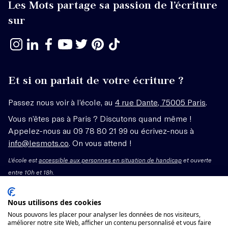
Les Mots partage sa passion de l’écriture
sur
Et si on parlait de votre écriture ?
Passez nous voir à l’école, au
4 rue Dante, 75005 Paris
.
Vous n’êtes pas à Paris ? Discutons quand même !
Appelez-nous au 09 78 80 21 99 ou écrivez-nous à
info@lesmots.co
. On vous attend !
L'école est
accessible aux personnes en situation de handicap
et ouverte
entre 10h et 18h.
Mentions légales – CGV
Nous utilisons des cookies
Nous pouvons les placer pour analyser les données de nos visiteurs,
Organisme de formation enregistré sous le numéro
améliorer notre site Web, afficher un contenu personnalisé et vous faire