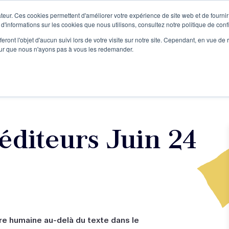
teur. Ces cookies permettent d'améliorer votre expérience de site web et de fournir 
Le podcast
L'infolettre
S
 d'informations sur les cookies que nous utilisons, consultez notre politique de confi
eront l'objet d'aucun suivi lors de votre visite sur notre site. Cependant, en vue d
pour que nous n'ayons pas à vous les redemander.
re projet d'écriture
Écrivains
L'école
Formations
éditeurs Juin 24
re humaine au-delà du texte dans le