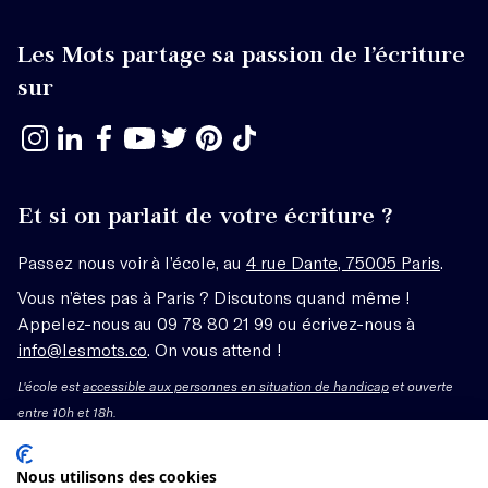
Les Mots partage sa passion de l’écriture
sur
Et si on parlait de votre écriture ?
Passez nous voir à l’école, au
4 rue Dante, 75005 Paris
.
Vous n’êtes pas à Paris ? Discutons quand même !
Appelez-nous au 09 78 80 21 99 ou écrivez-nous à
info@lesmots.co
. On vous attend !
L'école est
accessible aux personnes en situation de handicap
et ouverte
entre 10h et 18h.
Mentions légales – CGV
Nous utilisons des cookies