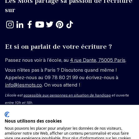
Les Mots partage sa passion de l’écriture
sur
Et si on parlait de votre écriture ?
Passez nous voir à l’école, au
4 rue Dante, 75005 Paris
.
Vous n’êtes pas à Paris ? Discutons quand même !
Appelez-nous au 09 78 80 21 99 ou écrivez-nous à
info@lesmots.co
. On vous attend !
L'école est
accessible aux personnes en situation de handicap
et ouverte
entre 10h et 18h.
Mentions légales – CGV
Nous utilisons des cookies
Nous pouvons les placer pour analyser les données de nos visiteurs,
Organisme de formation enregistré sous le numéro
améliorer notre site Web, afficher un contenu personnalisé et vous faire
vivre une expérience inoubliable. Pour plus d'informations sur les cookies