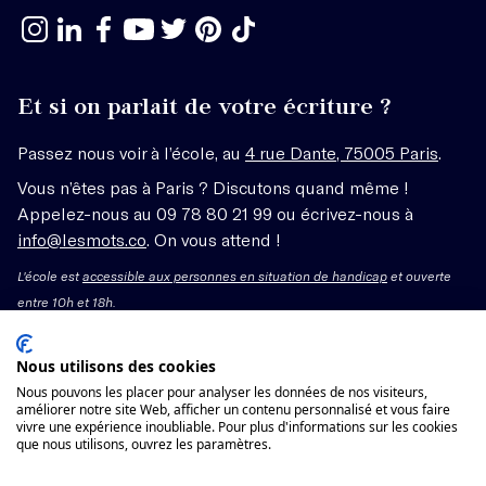
Et si on parlait de votre écriture ?
Passez nous voir à l’école, au
4 rue Dante, 75005 Paris
.
Vous n’êtes pas à Paris ? Discutons quand même !
Appelez-nous au 09 78 80 21 99 ou écrivez-nous à
info@lesmots.co
. On vous attend !
L'école est
accessible aux personnes en situation de handicap
et ouverte
entre 10h et 18h.
Mentions légales – CGV
Nous utilisons des cookies
Nous pouvons les placer pour analyser les données de nos visiteurs,
Organisme de formation enregistré sous le numéro
améliorer notre site Web, afficher un contenu personnalisé et vous faire
vivre une expérience inoubliable. Pour plus d'informations sur les cookies
11755662775 auprès du préfet de région Île-de-France.
que nous utilisons, ouvrez les paramètres.
Cet enregistrement ne vaut pas agrément.