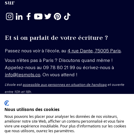
sur
Et si on parlait de votre écriture ?
Passez nous voir à l’école, au
4 rue Dante, 75005 Paris
.
Vous n’êtes pas à Paris ? Discutons quand même !
Appelez-nous au 09 78 80 21 99 ou écrivez-nous à
info@lesmots.co
. On vous attend !
L'école est
accessible aux personnes en situation de handicap
et ouverte
entre 10h et 18h.
Mentions légales – CGV
Nous utilisons des cookies
Nous pouvons les placer pour analyser les données de nos visiteurs,
Organisme de formation enregistré sous le numéro
améliorer notre site Web, afficher un contenu personnalisé et vous faire
vivre une expérience inoubliable. Pour plus d'informations sur les cookies
11755662775 auprès du préfet de région Île-de-France.
que nous utilisons, ouvrez les paramètres.