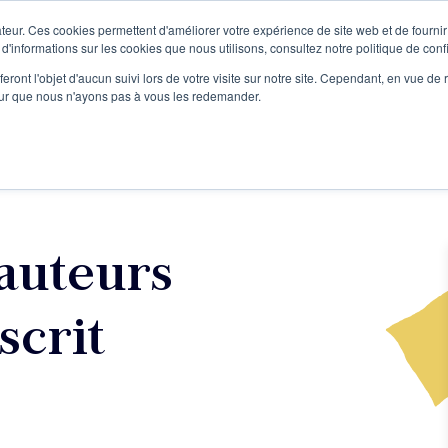
teur. Ces cookies permettent d'améliorer votre expérience de site web et de fournir 
Le podcast
L'infolettre
S
 d'informations sur les cookies que nous utilisons, consultez notre politique de confi
eront l'objet d'aucun suivi lors de votre visite sur notre site. Cependant, en vue d
pour que nous n'ayons pas à vous les redemander.
re projet d'écriture
Écrivains
L'école
Formations
auteurs
scrit