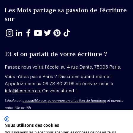
Les Mots partage sa passion de l’écriture
sur
Et si on parlait de votre écriture ?
Passez nous voir à l’école, au
4 rue Dante, 75005 Paris
.
Vous n’êtes pas à Paris ? Discutons quand même !
Appelez-nous au 09 78 80 21 99 ou écrivez-nous à
info@lesmots.co
. On vous attend !
L'école est
accessible aux personnes en situation de handicap
et ouverte
entre 10h et 18h.
Mentions légales – CGV
Nous utilisons des cookies
Nous pouvons les placer pour analyser les données de nos visiteurs,