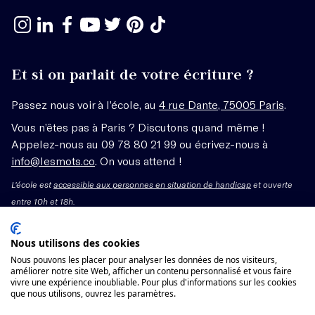
Et si on parlait de votre écriture ?
Passez nous voir à l’école, au
4 rue Dante, 75005 Paris
.
Vous n’êtes pas à Paris ? Discutons quand même !
Appelez-nous au 09 78 80 21 99 ou écrivez-nous à
info@lesmots.co
. On vous attend !
L'école est
accessible aux personnes en situation de handicap
et ouverte
entre 10h et 18h.
Mentions légales – CGV
Nous utilisons des cookies
Nous pouvons les placer pour analyser les données de nos visiteurs,
Organisme de formation enregistré sous le numéro
améliorer notre site Web, afficher un contenu personnalisé et vous faire
vivre une expérience inoubliable. Pour plus d'informations sur les cookies
11755662775 auprès du préfet de région Île-de-France.
que nous utilisons, ouvrez les paramètres.
Cet enregistrement ne vaut pas agrément.