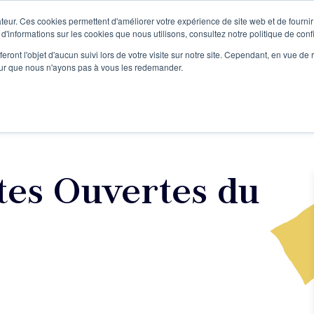
teur. Ces cookies permettent d'améliorer votre expérience de site web et de fournir 
Le podcast
L'infolettre
S
 d'informations sur les cookies que nous utilisons, consultez notre politique de confi
eront l'objet d'aucun suivi lors de votre visite sur notre site. Cependant, en vue d
pour que nous n'ayons pas à vous les redemander.
re projet d'écriture
Écrivains
L'école
Formations
tes Ouvertes du