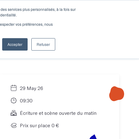
des services plus personnalisés, à la fois sur
e connecter
Je découvre les ateliers
dentialité.
e respecter vos préférences, nous
Accepter
Refuser
Entreprises
29 May 26
09:30
Écriture et scène ouverte du matin
Prix sur place 0 €