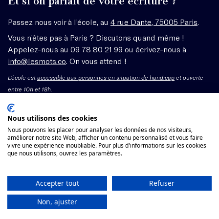
Et si on parlait de votre écriture ?
Passez nous voir à l’école, au
4 rue Dante, 75005 Paris
.
Vous n’êtes pas à Paris ? Discutons quand même !
Appelez-nous au 09 78 80 21 99 ou écrivez-nous à
info@lesmots.co
. On vous attend !
L'école est
accessible aux personnes en situation de handicap
et ouverte
entre 10h et 18h.
Mentions légales – CGV
Nous utilisons des cookies
Nous pouvons les placer pour analyser les données de nos visiteurs,
Organisme de formation enregistré sous le numéro
améliorer notre site Web, afficher un contenu personnalisé et vous faire
vivre une expérience inoubliable. Pour plus d'informations sur les cookies
11755662775 auprès du préfet de région Île-de-France.
que nous utilisons, ouvrez les paramètres.
Cet enregistrement ne vaut pas agrément.
Voir les conditions générales de vente
Accepter tout
Refuser
Non, ajuster