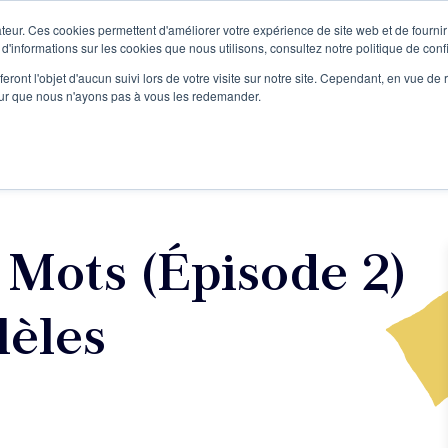
teur. Ces cookies permettent d'améliorer votre expérience de site web et de fournir 
Le podcast
L'infolettre
S
 d'informations sur les cookies que nous utilisons, consultez notre politique de confi
eront l'objet d'aucun suivi lors de votre visite sur notre site. Cependant, en vue d
pour que nous n'ayons pas à vous les redemander.
re projet d'écriture
Écrivains
L'école
Formations
 Mots (Épisode 2)
lèles