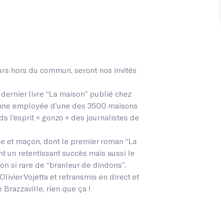
rs hors du commun, seront nos invités
 dernier livre “La maison” publié chez
enne employée d’une des 3500 maisons
s l’esprit « gonzo » des journalistes de
ole et maçon, dont le premier roman “La
t un retentissant succès mais aussi le
ion si rare de “branleur de dindons”.
vier Vojetta et retransmis en direct et
Brazzaville, rien que ça !