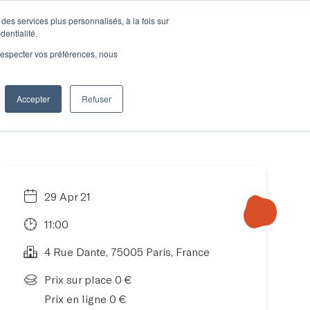
des services plus personnalisés, à la fois sur
e connecter
Je découvre les ateliers
dentialité.
e respecter vos préférences, nous
Accepter
Refuser
Entreprises
29 Apr 21
11:00
4 Rue Dante, 75005 Paris, France
Prix sur place 0 €
Prix en ligne 0 €