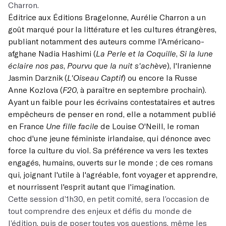
Charron.
Éditrice aux Éditions Bragelonne, Aurélie Charron a un
goût marqué pour la littérature et les cultures étrangères,
publiant notamment des auteurs comme l'Américano-
afghane Nadia Hashimi (
La Perle et la Coquille
,
Si la lune
éclaire nos pas
,
Pourvu que la nuit s'achève
), l'Iranienne
Jasmin Darznik (
L'Oiseau Captif
) ou encore la Russe
Anne Kozlova (
F20
, à paraître en septembre prochain).
Ayant un faible pour les écrivains contestataires et autres
empêcheurs de penser en rond, elle a notamment publié
en France
Une fille facile
de Louise O'Neill, le roman
choc d'une jeune féministe irlandaise, qui dénonce avec
force la culture du viol. Sa préférence va vers les textes
engagés, humains, ouverts sur le monde ; de ces romans
qui, joignant l'utile à l'agréable, font voyager et apprendre,
et nourrissent l'esprit autant que l'imagination.
Cette session d’1h30, en petit comité, sera l’occasion de
tout comprendre des enjeux et défis du monde de
l’édition, puis de poser toutes vos questions, même les