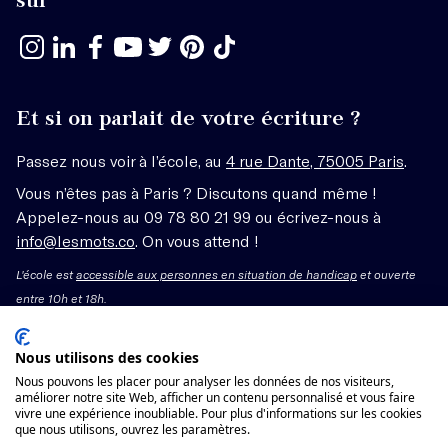
Et si on parlait de votre écriture ?
Passez nous voir à l’école, au
4 rue Dante, 75005 Paris
.
Vous n’êtes pas à Paris ? Discutons quand même !
Appelez-nous au 09 78 80 21 99 ou écrivez-nous à
info@lesmots.co
. On vous attend !
L'école est
accessible aux personnes en situation de handicap
et ouverte
entre 10h et 18h.
Mentions légales – CGV
Nous utilisons des cookies
Nous pouvons les placer pour analyser les données de nos visiteurs,
Organisme de formation enregistré sous le numéro
améliorer notre site Web, afficher un contenu personnalisé et vous faire
vivre une expérience inoubliable. Pour plus d'informations sur les cookies
11755662775 auprès du préfet de région Île-de-France.
que nous utilisons, ouvrez les paramètres.
Cet enregistrement ne vaut pas agrément.