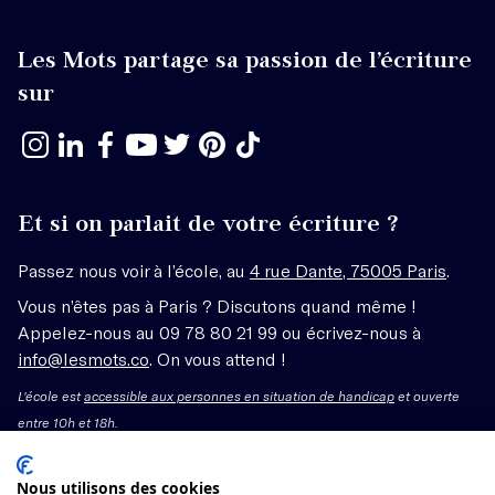
Les Mots partage sa passion de l’écriture
sur
Et si on parlait de votre écriture ?
Passez nous voir à l’école, au
4 rue Dante, 75005 Paris
.
Vous n’êtes pas à Paris ? Discutons quand même !
Appelez-nous au 09 78 80 21 99 ou écrivez-nous à
info@lesmots.co
. On vous attend !
L'école est
accessible aux personnes en situation de handicap
et ouverte
entre 10h et 18h.
Mentions légales – CGV
Nous utilisons des cookies