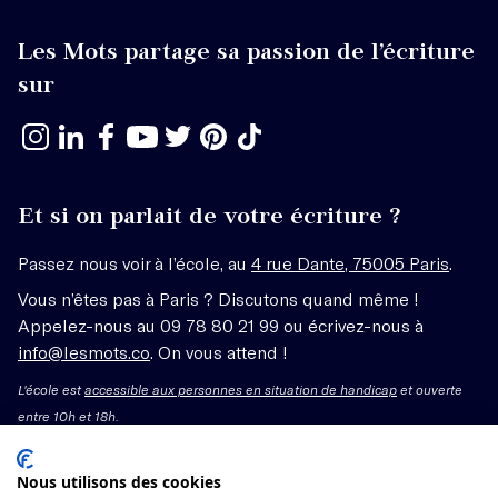
Les Mots partage sa passion de l’écriture
sur
Et si on parlait de votre écriture ?
Passez nous voir à l’école, au
4 rue Dante, 75005 Paris
.
Vous n’êtes pas à Paris ? Discutons quand même !
Appelez-nous au 09 78 80 21 99 ou écrivez-nous à
info@lesmots.co
. On vous attend !
L'école est
accessible aux personnes en situation de handicap
et ouverte
entre 10h et 18h.
Mentions légales – CGV
Nous utilisons des cookies