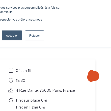
des services plus personnalisés, à la fois sur
e connecter
Je découvre les ateliers
dentialité.
e respecter vos préférences, nous
Accepter
Refuser
Entreprises
07 Jan 19
18:30
4 Rue Dante, 75005 Paris, France
Prix sur place 0 €
Prix en ligne 0 €