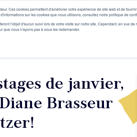
teur. Ces cookies permettent d'améliorer votre expérience de site web et de fournir 
Le podcast
L'infolettre
S
 d'informations sur les cookies que nous utilisons, consultez notre politique de confi
eront l'objet d'aucun suivi lors de votre visite sur notre site. Cependant, en vue d
pour que nous n'ayons pas à vous les redemander.
re projet d'écriture
Écrivains
L'école
Formations
tages de janvier,
 Diane Brasseur
tzer!