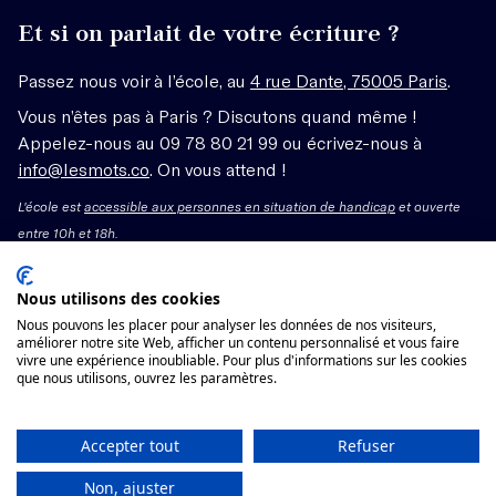
Et si on parlait de votre écriture ?
Passez nous voir à l’école, au
4 rue Dante, 75005 Paris
.
Vous n’êtes pas à Paris ? Discutons quand même !
Appelez-nous au 09 78 80 21 99 ou écrivez-nous à
info@lesmots.co
. On vous attend !
L'école est
accessible aux personnes en situation de handicap
et ouverte
entre 10h et 18h.
Mentions légales – CGV
Nous utilisons des cookies
Nous pouvons les placer pour analyser les données de nos visiteurs,
Organisme de formation enregistré sous le numéro
améliorer notre site Web, afficher un contenu personnalisé et vous faire
vivre une expérience inoubliable. Pour plus d'informations sur les cookies
11755662775 auprès du préfet de région Île-de-France.
que nous utilisons, ouvrez les paramètres.
Cet enregistrement ne vaut pas agrément.
Voir les conditions générales de vente
Accepter tout
Refuser
Non, ajuster