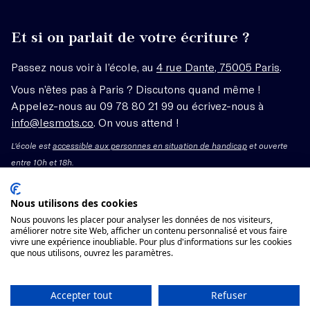
Et si on parlait de votre écriture ?
Passez nous voir à l’école, au
4 rue Dante, 75005 Paris
.
Vous n’êtes pas à Paris ? Discutons quand même !
Appelez-nous au 09 78 80 21 99 ou écrivez-nous à
info@lesmots.co
. On vous attend !
L'école est
accessible aux personnes en situation de handicap
et ouverte
entre 10h et 18h.
Mentions légales – CGV
Nous utilisons des cookies
Nous pouvons les placer pour analyser les données de nos visiteurs,
Organisme de formation enregistré sous le numéro
améliorer notre site Web, afficher un contenu personnalisé et vous faire
vivre une expérience inoubliable. Pour plus d'informations sur les cookies
11755662775 auprès du préfet de région Île-de-France.
que nous utilisons, ouvrez les paramètres.
Cet enregistrement ne vaut pas agrément.
Voir les conditions générales de vente
Accepter tout
Refuser