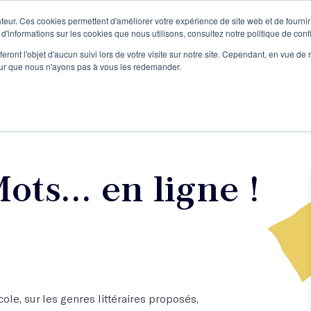
teur. Ces cookies permettent d'améliorer votre expérience de site web et de fournir 
Le podcast
L'infolettre
S
 d'informations sur les cookies que nous utilisons, consultez notre politique de confi
eront l'objet d'aucun suivi lors de votre visite sur notre site. Cependant, en vue d
pour que nous n'ayons pas à vous les redemander.
re projet d'écriture
Écrivains
L'école
Formations
ts... en ligne !
ole, sur les genres littéraires proposés,