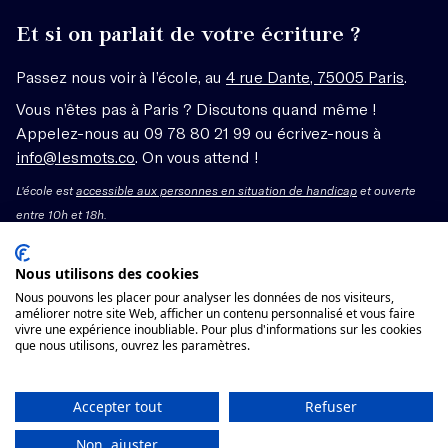
Et si on parlait de votre écriture ?
Passez nous voir à l’école, au
4 rue Dante, 75005 Paris
.
Vous n’êtes pas à Paris ? Discutons quand même !
Appelez-nous au 09 78 80 21 99 ou écrivez-nous à
info@lesmots.co
. On vous attend !
L'école est
accessible aux personnes en situation de handicap
et ouverte
entre 10h et 18h.
Mentions légales – CGV
Nous utilisons des cookies
Nous pouvons les placer pour analyser les données de nos visiteurs,
Organisme de formation enregistré sous le numéro
améliorer notre site Web, afficher un contenu personnalisé et vous faire
vivre une expérience inoubliable. Pour plus d'informations sur les cookies
11755662775 auprès du préfet de région Île-de-France.
que nous utilisons, ouvrez les paramètres.
Cet enregistrement ne vaut pas agrément.
Voir les conditions générales de vente
Accepter tout
Refuser
Non, ajuster